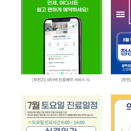
[부천21] 네이버 진료예약 서비스 시..
[부천2