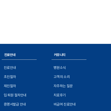
진료안내
커뮤니티
진료안내
병원소식
초진절차
고객의 소리
재진절차
자주하는 질문
입·퇴원 절차안내
치료후기
증명서발급 안내
비급여 진료안내