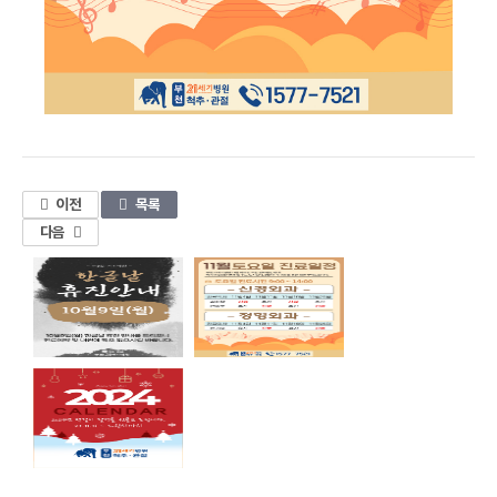
1
이전
목록
다음