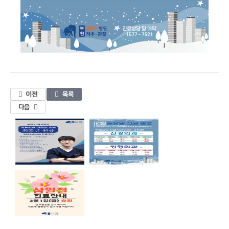
1
이전
목록
다음