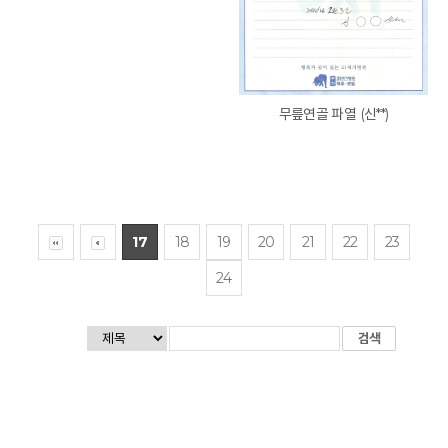
무릎연골 파열 (신**)
17
18
19
20
21
22
23
24