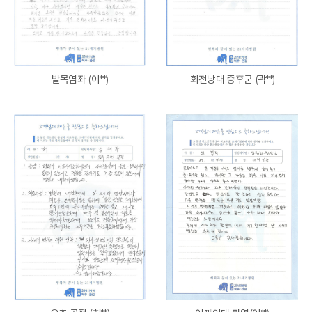
발목염좌 (이**)
회전낭대 증후군 (곽**)