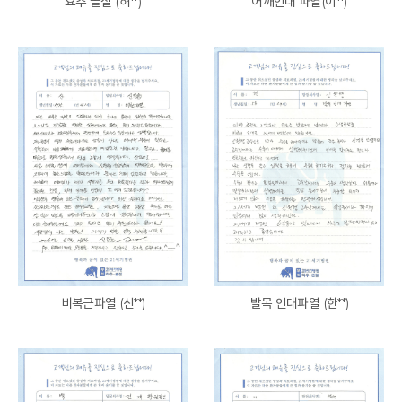
요추 골절 (허**)
어깨인대 파열(이**)
비복근파열 (신**)
발목 인대파열 (한**)