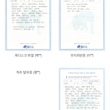
목디스크 파열 (백**)
무지외반증 (이**)
척추 탈위증 (황**)