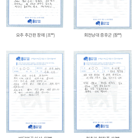
요추 추간판 장애 (조**)
회전낭대 증후군 (장**)