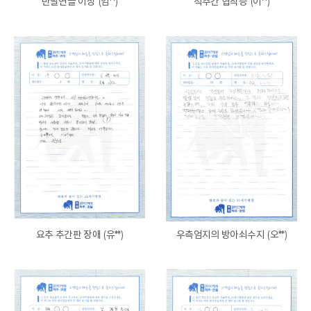
반달연골 이상 (임**)
척추간 협착증 (이**)
요추 추간판 장애 (유**)
우측엄지의 방아쇠수지 (오**)