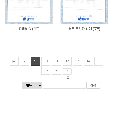
허리통증 (김**)
경추 추간판 장애 (조**)
9
10
11
12
13
14
15
16
다
음