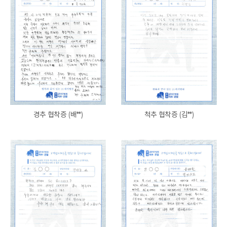
경추 협착증 (배**)
척추 협착증 (김**)