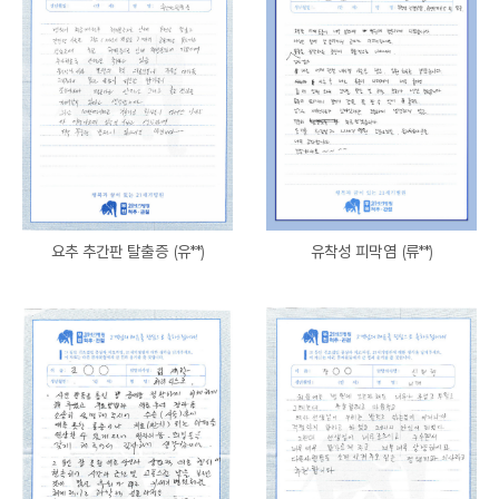
요추 추간판 탈출증 (유**)
유착성 피막염 (류**)