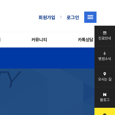
|
회원가입
로그인
진료안내
내
커뮤니티
카톡상담
병원소식
TY
오시는 길
블로그