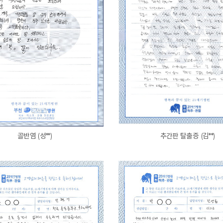
골반염 (성**)
추간판 탈출증 (김**)