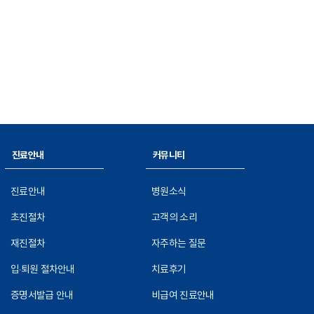
진료안내
커뮤니티
진료안내
병원소식
초진절차
고객의 소리
재진절차
자주하는 질문
입·퇴원 절차안내
치료후기
증명서발급 안내
비급여 진료안내