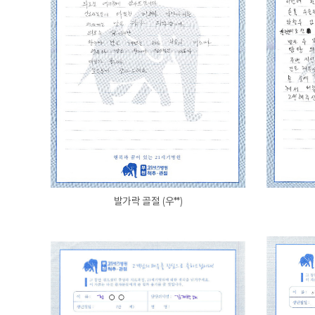
발가락 골절 (우**)