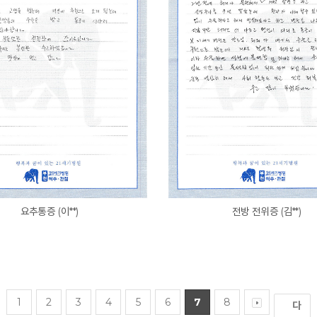
요추통증 (이**)
전방 전위증 (김**)
1
2
3
4
5
6
7
8
다