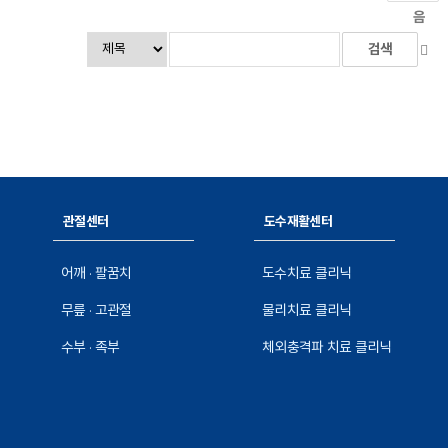
음
관절센터
도수재활센터
어깨 · 팔꿈치
도수치료 클리닉
무릎 · 고관절
물리치료 클리닉
수부 · 족부
체외충격파 치료 클리닉