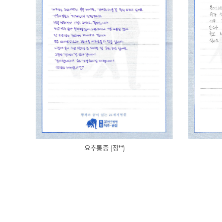
요추통증 (정**)