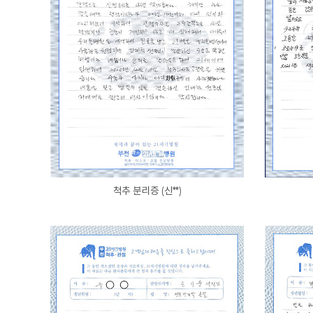
척추 분리증 (신**)