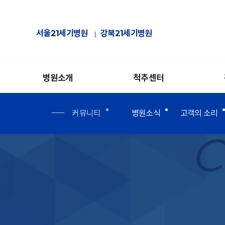
서울21세기병원
강북21세기병원
병원소개
척추센터
커뮤니티
병원소식
고객의 소리
C