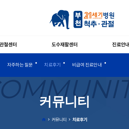
관절센터
도수재활센터
진료안
자주하는 질문
치료후기
비급여 진료안내
OMMUNI
커뮤니티
커뮤니티
치료후기