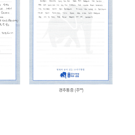
경추통증 (주**)