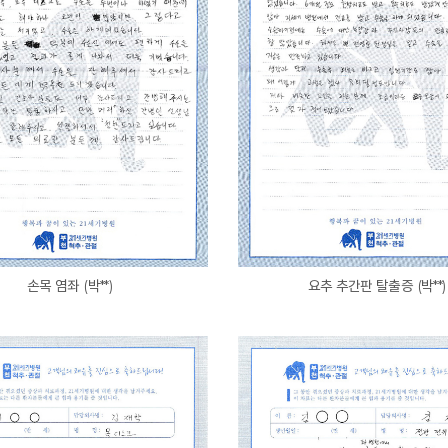
손목 염좌 (박**)
요추 추간판 탈출증 (박**)