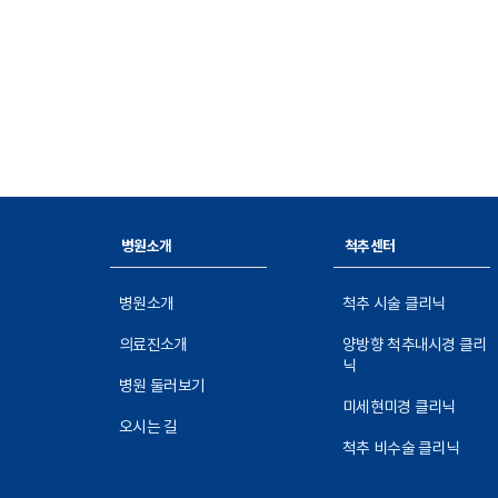
병원소개
척추센터
병원소개
척추 시술 클리닉
의료진소개
양방향 척추내시경 클리
닉
병원 둘러보기
미세현미경 클리닉
오시는 길
척추 비수술 클리닉