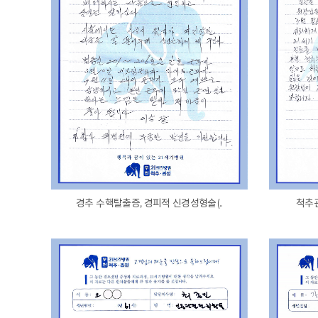
경추 수핵탈출증, 경피적 신경성형술(..
척추관