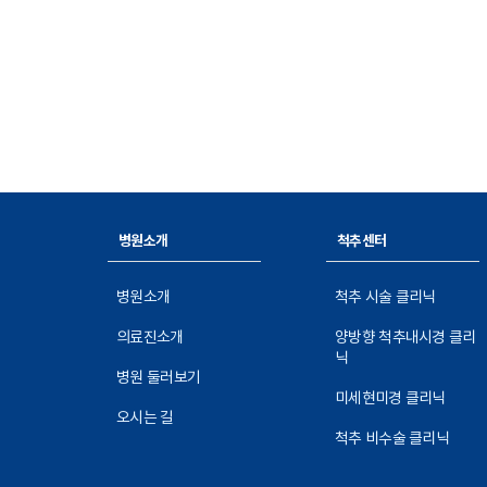
병원소개
척추센터
병원소개
척추 시술 클리닉
의료진소개
양방향 척추내시경 클리
닉
병원 둘러보기
미세현미경 클리닉
오시는 길
척추 비수술 클리닉