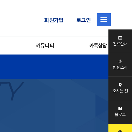
|
회원가입
로그인
진료안내
내
커뮤니티
카톡상담
병원소식
TY
오시는 길
블로그