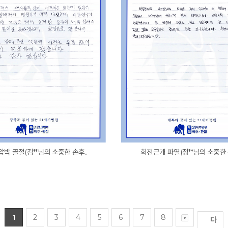
압박 골절(김**님의 소중한 손후..
회전근개 파열(정**님의 소중한 
1
2
3
4
5
6
7
8
다