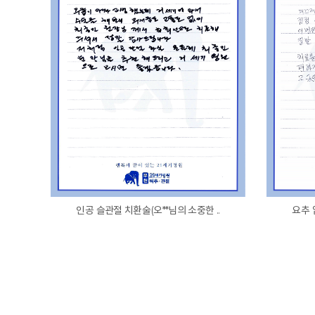
인공 슬관절 치환술(오**님의 소중한 ..
요추 