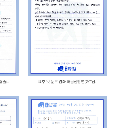
술(..
요추 및 둔부 염좌 좌골신경염(하**님..