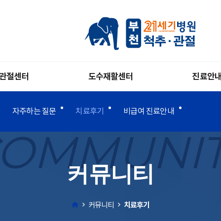
관절센터
도수재활센터
진료안
자주하는 질문
치료후기
비급여 진료안내
OMMUNI
커뮤니티
커뮤니티
치료후기