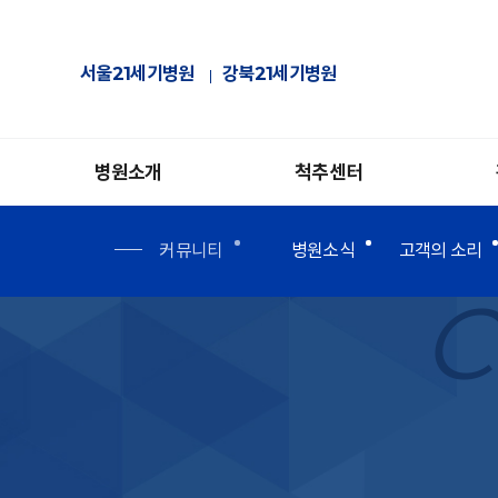
서울21세기병원
강북21세기병원
병원소개
척추센터
커뮤니티
병원소식
고객의 소리
C