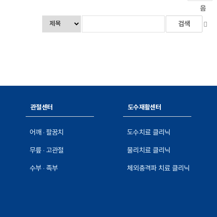
음
관절센터
도수재활센터
어깨 · 팔꿈치
도수치료 클리닉
무릎 · 고관절
물리치료 클리닉
수부 · 족부
체외충격파 치료 클리닉