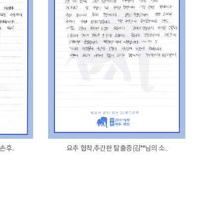
손후..
요추 협착,추간판 탈출증(김**님의 소..