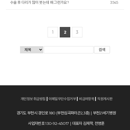
수술 후 다리가 많이 붓는데 왜 그런가요?
3545
1
2
3
|
|
|
개인정보 취급방침
이메일무단수집거부
비급여항목
직원게시판
경기도 부천시 경인로 180 (부천심곡파라곤2,3층) | 부천21세기병원
사업자번호 130-92-45017 | 대표자 김재학, 전영훈