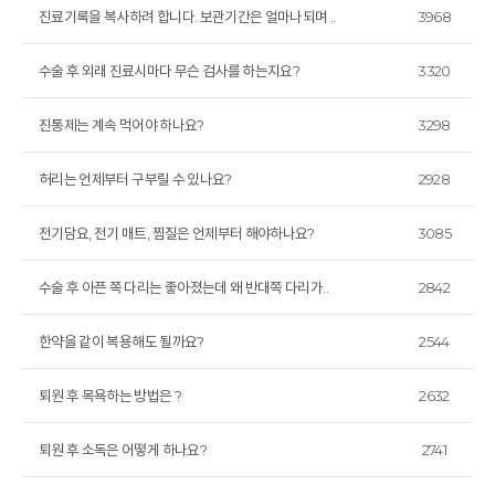
진료기록을 복사하려 합니다. 보관기간은 얼마나되며 ..
3968
수술 후 외래 진료시마다 무슨 검사를 하는지요?
3320
진통제는 계속 먹어야 하나요?
3298
허리는 언제부터 구부릴 수 있나요?
2928
전기담요, 전기 매트, 찜질은 언제부터 해야하나요?
3085
수술 후 아픈 쪽 다리는 좋아졌는데 왜 반대쪽 다리가..
2842
한약을 같이 복용해도 될까요?
2544
퇴원 후 목욕하는 방법은 ?
2632
퇴원 후 소독은 어떻게 하나요?
2741