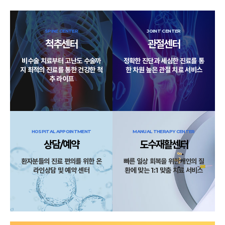
SPINE CENTER
JOINT CENTER
척추센터
관절센터
비수술 치료부터 고난도 수술까
정확한 진단과 세심한 진료를 통
지
최적의 진료를 통한 건강한 척
한
차원 높은 관절 치료 서비스
추 라이프
HOSPITAL APPOINTMENT
MANUAL THERAPY CENTER
상담/예약
도수재활센터
환자분들의 진료 편의를 위한
온
빠른 일상 회복을 위한
개인의 질
라인상담 및 예약 센터
환에 맞는 1:1 맞춤 치료 서비스